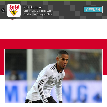
VfB Stuttgart
ÖFFNEN
×
VfB Stuttgart 1893 AG
Menü
Gratis - In Google Play