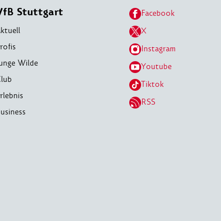
VfB Stuttgart
Facebook
ktuell
X
rofis
Instagram
unge Wilde
Youtube
lub
Tiktok
rlebnis
RSS
usiness