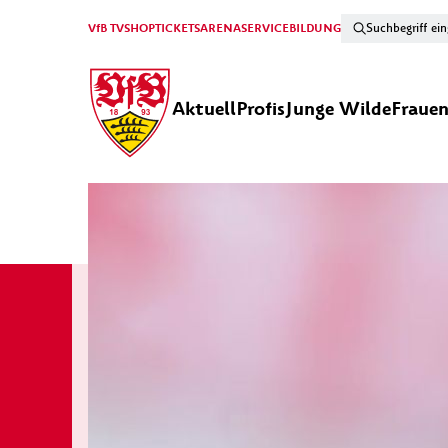
VfB TV
SHOP
TICKETS
ARENA
SERVICE
BILDUNG
Aktuell
Profis
Junge Wilde
Fraue