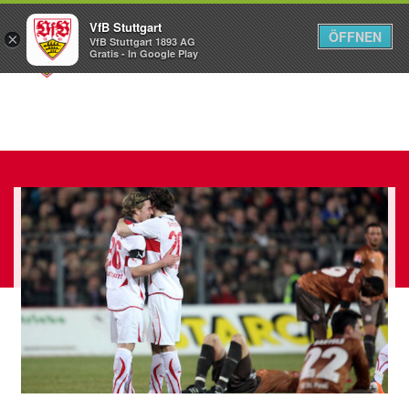
VfB Stuttgart
ÖFFNEN
×
VfB Stuttgart 1893 AG
Menü
Gratis - In Google Play