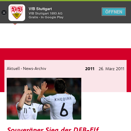
VfB Stuttgart
ÖFFNEN
×
VfB Stuttgart 1893 AG
Menü
Gratis - In Google Play
Aktuell
News-Archiv
2011
26. März 2011
›
Souveräner Sieg der DFB-Elf