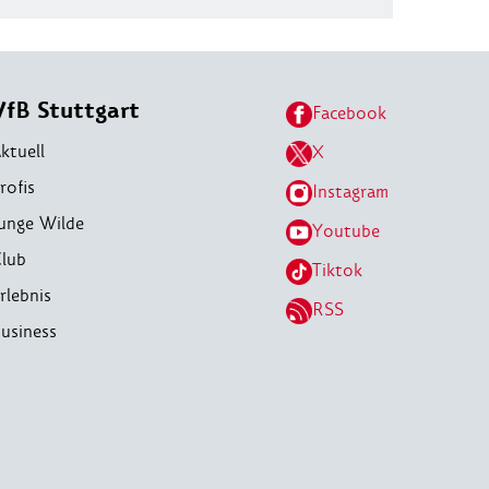
VfB Stuttgart
Facebook
ktuell
X
rofis
Instagram
unge Wilde
Youtube
lub
Tiktok
rlebnis
RSS
usiness