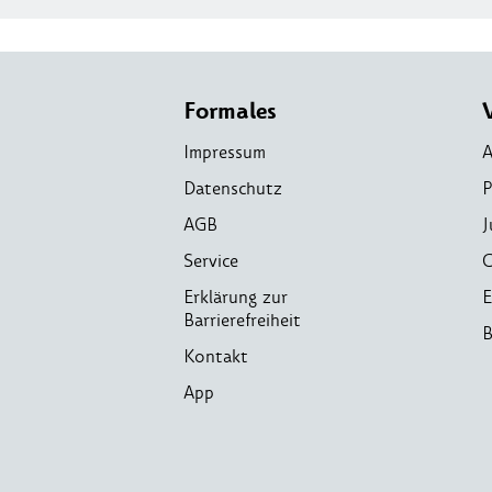
Formales
Impressum
A
Datenschutz
P
AGB
J
Service
C
Erklärung zur
E
Barrierefreiheit
B
Kontakt
App