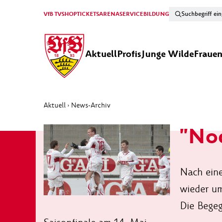
VfB TV
SHOP
TICKETS
ARENA
SERVICE
BILDUNG
Aktuell
Profis
Junge Wilde
Fraue
Aktuell
News-Archiv
›
"Noc
Nach eine
wieder u
Die Begeg