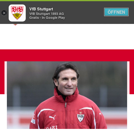
VfB Stuttgart
ÖFFNEN
×
VfB Stuttgart 1893 AG
Menü
Gratis - In Google Play