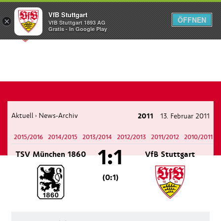
VfB Stuttgart
ÖFFNEN
×
VfB Stuttgart 1893 AG
Menü
Gratis - In Google Play
Aktuell
News-Archiv
2011
13. Februar 2011
›
2015/2016
2014/2015
2013/2014
2012/2013
2011/2012
2010/2011
1:1
TSV München 1860
VfB Stuttgart
(0:1)