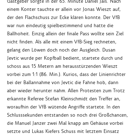
Gastgeber sorgte in der 65. Minute Daniel Jais. Nach
einem Konter tauchte er allein vor Jonas Wieszt auf,
der den Flachschuss zur Ecke klären konnte. Der VfB
war nun eindeutig spielbestimmend und hatte die
Ballhoheit. Einzig allein der finale Pass wollte sein Ziel
nicht finden. Als alle mit einem VfB-Sieg rechneten,
gelang den Löwen doch noch der Ausgleich. Dusan
Jevtic wurde per Kopfball bedient, startete durch und
schoss aus 15 Metern am herausstürzenden Wieszt
vorbei zum 1:1 (86. Min.). Kurios, dass der Linienrichter
bei der Ballannahme von Jevtic die Fahne hob, dann
aber wieder herunter nahm. Allen Protesten zum Trotz
erkannte Referee Stefan Kleinschmidt den Treffer an,
woraufhin der VfB wütende Angriffe startete. In den
Schlusssekunden entstanden so noch drei Großchancen,
die Manuel Janzer zwei Mal knapp am Gehäuse vorbei
setzte und Lukas Kiefers Schuss mit letztem Einsatz