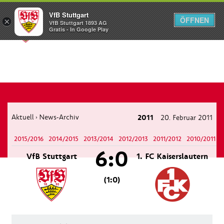
VfB Stuttgart
ÖFFNEN
×
VfB Stuttgart 1893 AG
Menü
Gratis - In Google Play
Aktuell
News-Archiv
2011
20. Februar 2011
›
2015/2016
2014/2015
2013/2014
2012/2013
2011/2012
2010/2011
6:0
VfB Stuttgart
1. FC Kaiserslautern
(1:0)