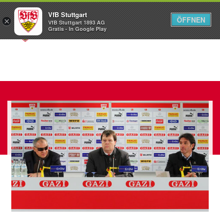
VfB Stuttgart
ÖFFNEN
×
VfB Stuttgart 1893 AG
Menü
Gratis - In Google Play