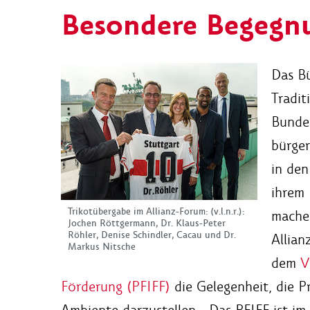
Besondere Begegnu
Das Bü
Tradi
Bundes
bürger
in den
ihrem 
Trikotübergabe im Allianz-Forum: (v.l.n.r.):
mache
Jochen Röttgermann, Dr. Klaus-Peter
Röhler, Denise Schindler, Cacau und Dr.
Allian
Markus Nitsche
dem
V
Förderung (PFIFF)
die Gelegenheit, die P
Ambiente darzustellen. „Das PFIFF ist im