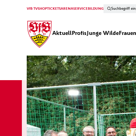
VfB TV
SHOP
TICKETS
ARENA
SERVICE
BILDUNG
Aktuell
Profis
Junge Wilde
Fraue