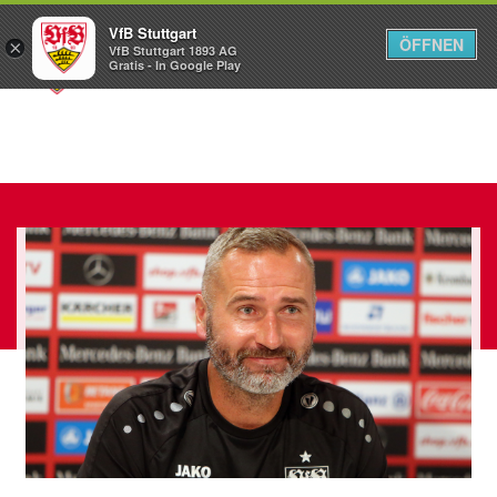
VfB Stuttgart
ÖFFNEN
×
VfB Stuttgart 1893 AG
Menü
Gratis - In Google Play