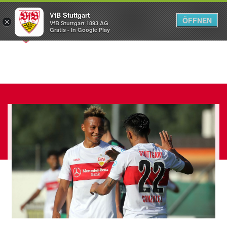
VfB Stuttgart
ÖFFNEN
×
VfB Stuttgart 1893 AG
Menü
Gratis - In Google Play