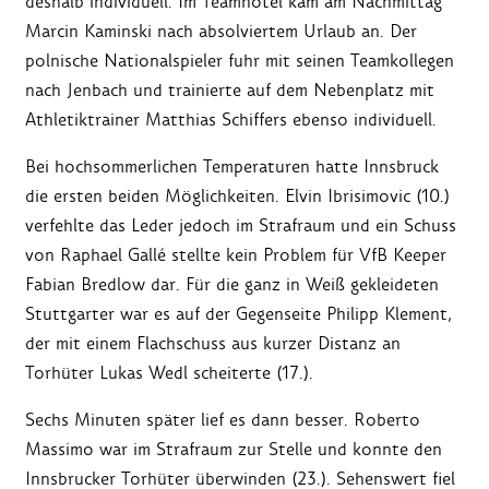
deshalb individuell. Im Teamhotel kam am Nachmittag
Marcin Kaminski nach absolviertem Urlaub an. Der
polnische Nationalspieler fuhr mit seinen Teamkollegen
nach Jenbach und trainierte auf dem Nebenplatz mit
Athletiktrainer Matthias Schiffers ebenso individuell.
Bei hochsommerlichen Temperaturen hatte Innsbruck
die ersten beiden Möglichkeiten. Elvin Ibrisimovic (10.)
verfehlte das Leder jedoch im Strafraum und ein Schuss
von Raphael Gallé stellte kein Problem für VfB Keeper
Fabian Bredlow dar. Für die ganz in Weiß gekleideten
Stuttgarter war es auf der Gegenseite Philipp Klement,
der mit einem Flachschuss aus kurzer Distanz an
Torhüter Lukas Wedl scheiterte (17.).
Sechs Minuten später lief es dann besser. Roberto
Massimo war im Strafraum zur Stelle und konnte den
Innsbrucker Torhüter überwinden (23.). Sehenswert fiel