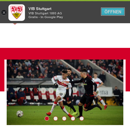
VfB Stuttgart
ÖFFNEN
×
VfB Stuttgart 1893 AG
Menü
Gratis - In Google Play