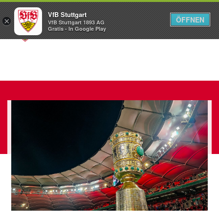
VfB Stuttgart
ÖFFNEN
×
VfB Stuttgart 1893 AG
Menü
Gratis - In Google Play