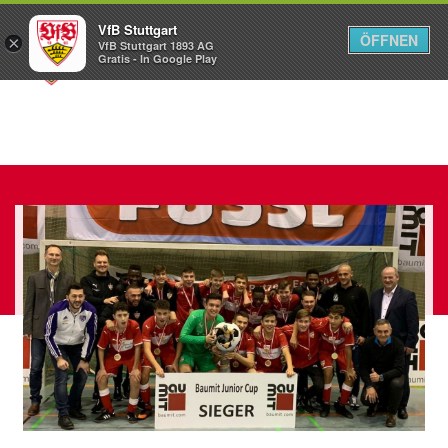
VfB Stuttgart
ÖFFNEN
×
VfB Stuttgart 1893 AG
Menü
Gratis - In Google Play