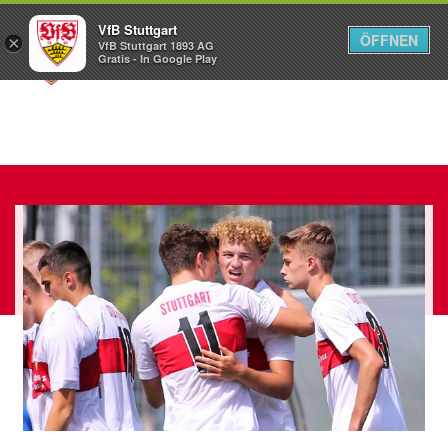
VfB Stuttgart
ÖFFNEN
×
VfB Stuttgart 1893 AG
Menü
Gratis - In Google Play