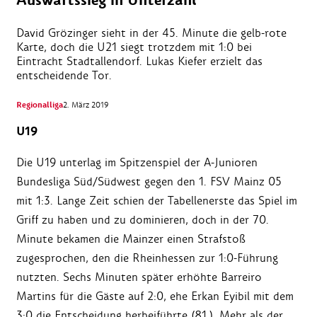
Auswärtssieg in Unterzahl
David Grözinger sieht in der 45. Minute die gelb-rote
Karte, doch die U21 siegt trotzdem mit 1:0 bei
Eintracht Stadtallendorf. Lukas Kiefer erzielt das
entscheidende Tor.
Regionalliga
2. März 2019
U19
Die U19 unterlag im Spitzenspiel der A-Junioren
Bundesliga Süd/Südwest gegen den 1. FSV Mainz 05
mit 1:3. Lange Zeit schien der Tabellenerste das Spiel im
Griff zu haben und zu dominieren, doch in der 70.
Minute bekamen die Mainzer einen Strafstoß
zugesprochen, den die Rheinhessen zur 1:0-Führung
nutzten. Sechs Minuten später erhöhte Barreiro
Martins für die Gäste auf 2:0, ehe Erkan Eyibil mit dem
3:0 die Entscheidung herbeiführte (81.). Mehr als der