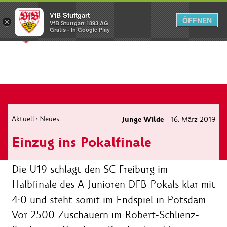
VfB Stuttgart
ÖFFNEN
×
VfB Stuttgart 1893 AG
Menü
Gratis - In Google Play
Aktuell
Neues
Junge Wilde
16. März 2019
›
Einzug ins Pokalfinale
Die U19 schlägt den SC Freiburg im
Halbfinale des A-Junioren DFB-Pokals klar mit
4:0 und steht somit im Endspiel in Potsdam.
Vor 2500 Zuschauern im Robert-Schlienz-