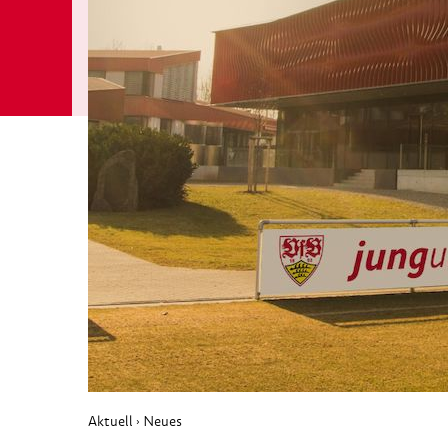
Aktuell
Neues
›