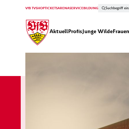
VfB TV
SHOP
TICKETS
ARENA
SERVICE
BILDUNG
Aktuell
Profis
Junge Wilde
Fraue