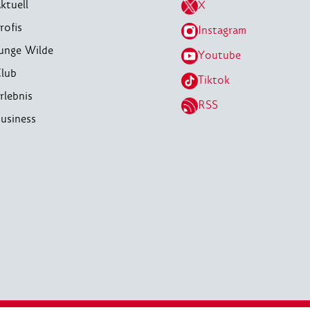
ktuell
X
rofis
Instagram
unge Wilde
Youtube
lub
Tiktok
rlebnis
RSS
usiness