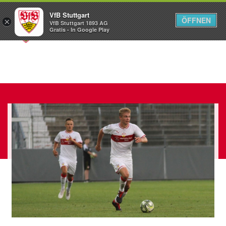
VfB Stuttgart
ÖFFNEN
×
VfB Stuttgart 1893 AG
Menü
Gratis - In Google Play