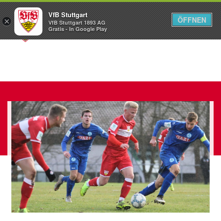
VfB Stuttgart
ÖFFNEN
×
VfB Stuttgart 1893 AG
Menü
Gratis - In Google Play