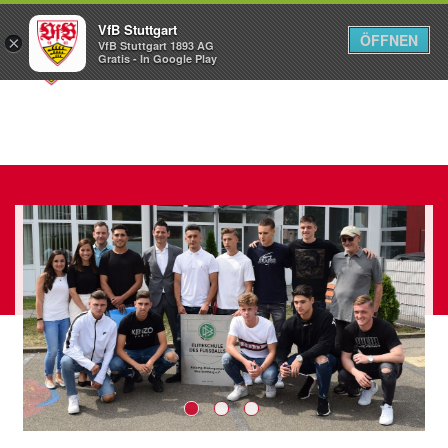
VfB Stuttgart
ÖFFNEN
×
VfB Stuttgart 1893 AG
Menü
Gratis - In Google Play