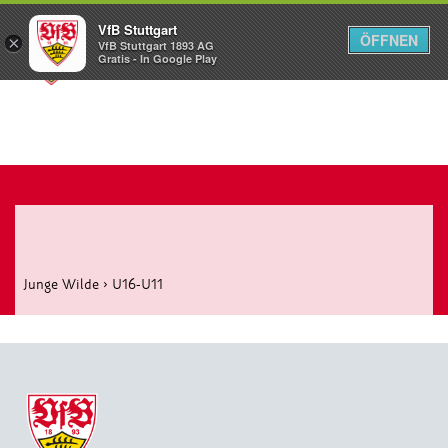
VfB Stuttgart
ÖFFNEN
×
VfB Stuttgart 1893 AG
Menü
Gratis - In Google Play
Junge Wilde
›
U16-U11