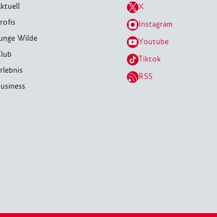
ktuell
X
rofis
Instagram
unge Wilde
Youtube
lub
Tiktok
rlebnis
RSS
usiness