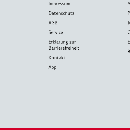
Impressum
A
Datenschutz
P
AGB
J
Service
C
Erklärung zur
E
Barrierefreiheit
B
Kontakt
App