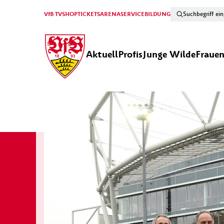
VfB TV
SHOP
TICKETS
ARENA
SERVICE
BILDUNG
Aktuell
Profis
Junge Wilde
Fraue