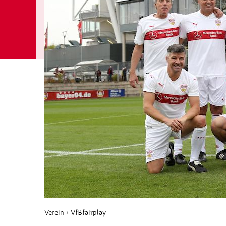
Verein
›
VfBfairplay