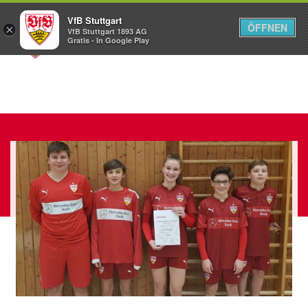
VfB Stuttgart
ÖFFNEN
×
VfB Stuttgart 1893 AG
Menü
Gratis - In Google Play