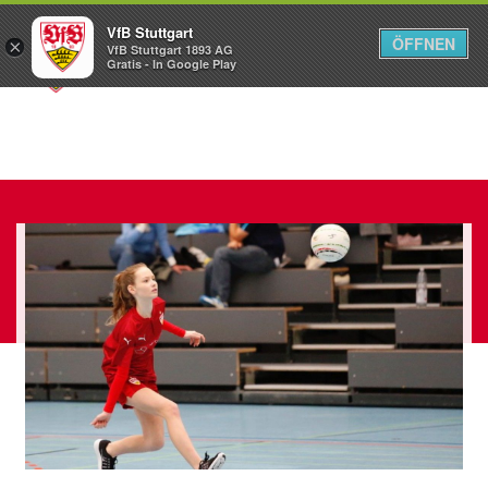
VfB Stuttgart
ÖFFNEN
×
VfB Stuttgart 1893 AG
Menü
Gratis - In Google Play