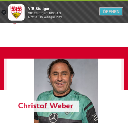
VfB Stuttgart
ÖFFNEN
×
VfB Stuttgart 1893 AG
Menü
Gratis - In Google Play
Christof Weber