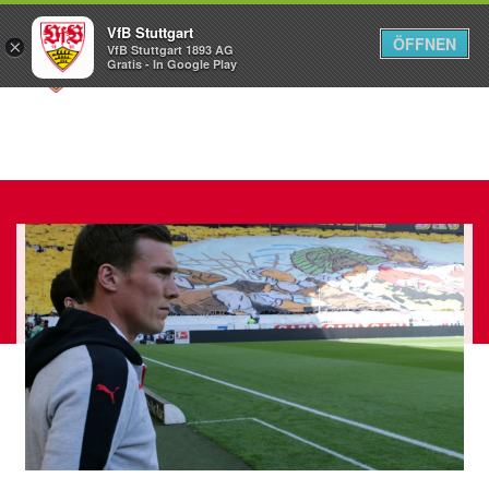
VfB Stuttgart
ÖFFNEN
×
VfB Stuttgart 1893 AG
Menü
Gratis - In Google Play