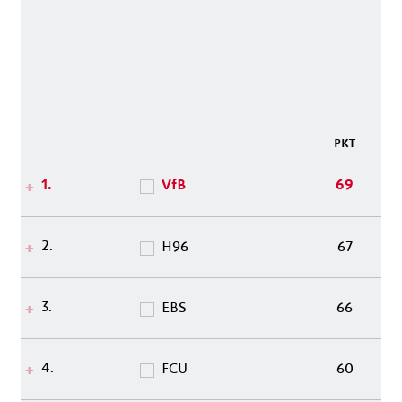
PKT
1.
VfB
69
2.
H96
67
3.
EBS
66
4.
FCU
60