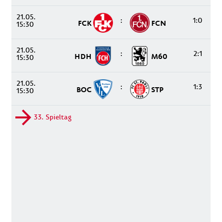
21.05.
:
1:0
FCK
FCN
15:30
21.05.
:
2:1
HDH
M60
15:30
21.05.
:
1:3
BOC
STP
15:30
33. Spieltag