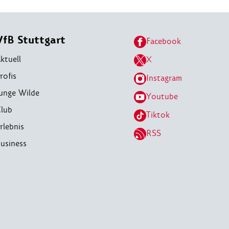
VfB Stuttgart
Facebook
ktuell
X
rofis
Instagram
unge Wilde
Youtube
lub
Tiktok
rlebnis
RSS
usiness