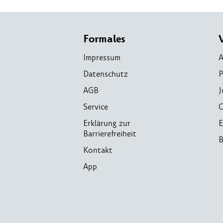
Formales
Impressum
A
Datenschutz
P
AGB
J
Service
C
Erklärung zur
E
Barrierefreiheit
B
Kontakt
App