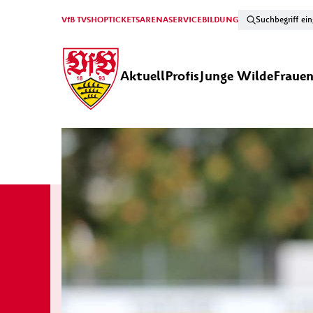
VfB TV
SHOP
TICKETS
ARENA
SERVICE
BILDUNG
Aktuell
Profis
Junge Wilde
Fraue