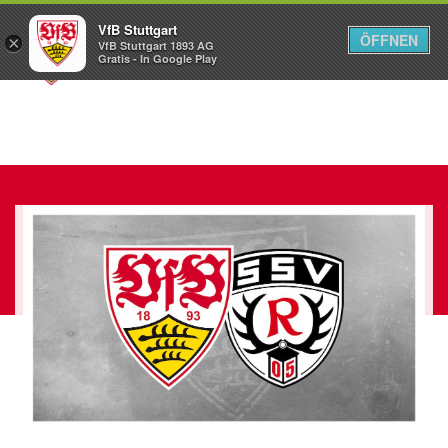
VfB Stuttgart
ÖFFNEN
×
VfB Stuttgart 1893 AG
Menü
Gratis - In Google Play