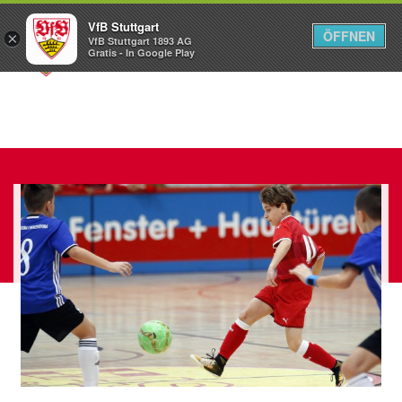
VfB Stuttgart
ÖFFNEN
×
VfB Stuttgart 1893 AG
Menü
Gratis - In Google Play