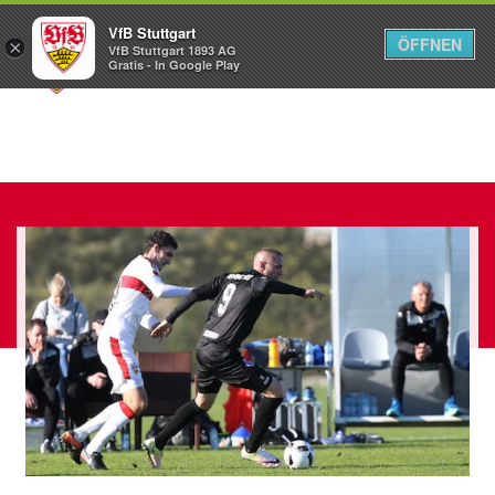
VfB Stuttgart
ÖFFNEN
×
VfB Stuttgart 1893 AG
Menü
Gratis - In Google Play