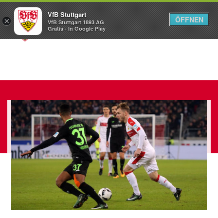
VfB Stuttgart
ÖFFNEN
×
VfB Stuttgart 1893 AG
Menü
Gratis - In Google Play