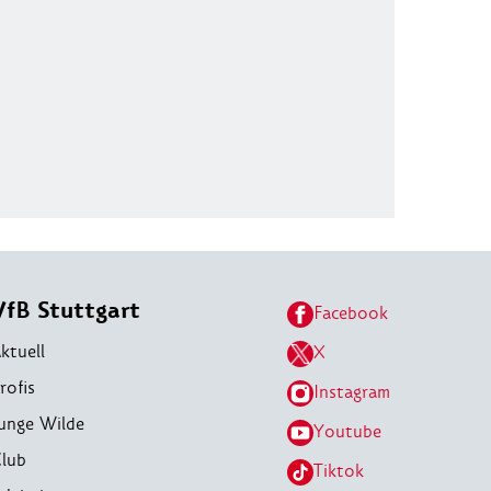
VfB Stuttgart
Facebook
ktuell
X
rofis
Instagram
unge Wilde
Youtube
lub
Tiktok