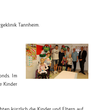
geklinik Tannheim.
onds. Im
e Kinder
hten kürzlich die Kinder und Eltern auf