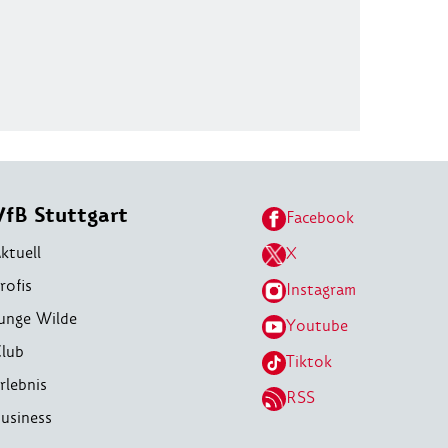
VfB Stuttgart
Facebook
ktuell
X
rofis
Instagram
unge Wilde
Youtube
lub
Tiktok
rlebnis
RSS
usiness