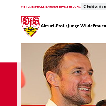
VfB TV
SHOP
TICKETS
ARENA
SERVICE
BILDUNG
Aktuell
Profis
Junge Wilde
Fraue