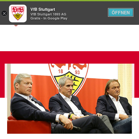
VfB Stuttgart
ÖFFNEN
×
VfB Stuttgart 1893 AG
Menü
Gratis - In Google Play