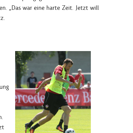
 „Das war eine harte Zeit. Jetzt will
z.
tung
n.
zt