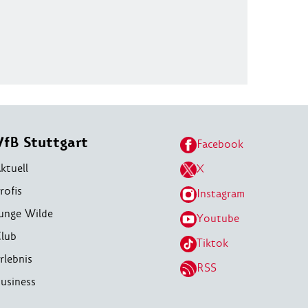
VfB Stuttgart
Facebook
ktuell
X
rofis
Instagram
unge Wilde
Youtube
lub
Tiktok
rlebnis
RSS
usiness