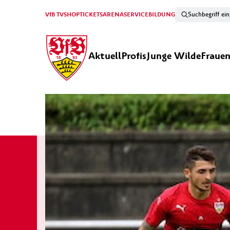
VfB TV
SHOP
TICKETS
ARENA
SERVICE
BILDUNG
Aktuell
Profis
Junge Wilde
Fraue