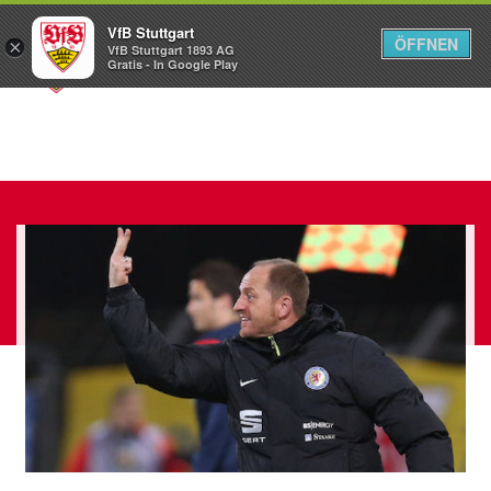
VfB Stuttgart
ÖFFNEN
×
VfB Stuttgart 1893 AG
Menü
Gratis - In Google Play