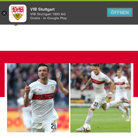
VfB Stuttgart
ÖFFNEN
×
VfB Stuttgart 1893 AG
Menü
Gratis - In Google Play