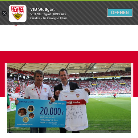
VfB Stuttgart
ÖFFNEN
×
VfB Stuttgart 1893 AG
Menü
Gratis - In Google Play