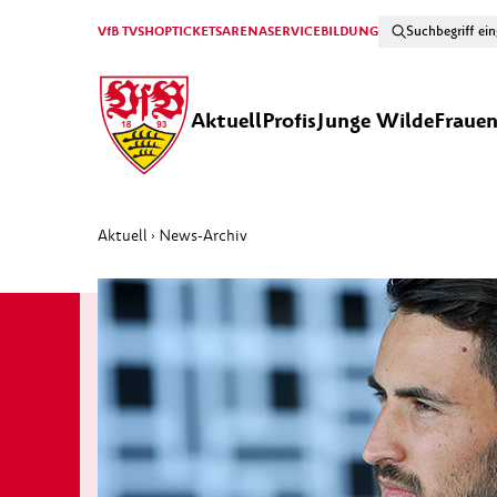
VfB TV
SHOP
TICKETS
ARENA
SERVICE
BILDUNG
Aktuell
Profis
Junge Wilde
Fraue
Aktuell
News-Archiv
›