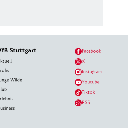
VfB Stuttgart
Facebook
ktuell
X
rofis
Instagram
unge Wilde
Youtube
lub
Tiktok
rlebnis
RSS
usiness