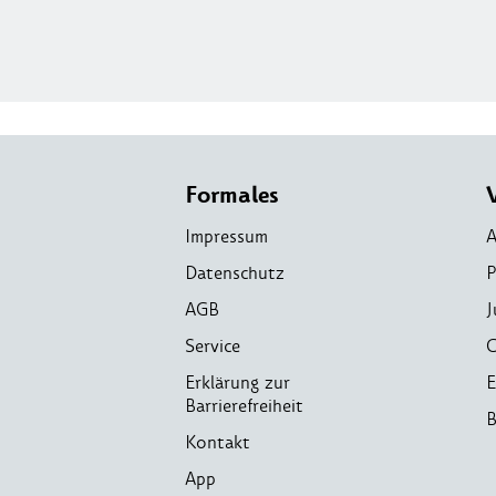
Formales
Impressum
A
Datenschutz
P
AGB
J
Service
C
Erklärung zur
E
Barrierefreiheit
B
Kontakt
App