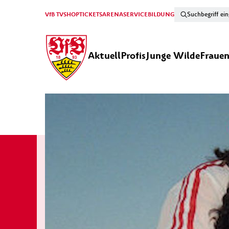
VfB TV
SHOP
TICKETS
ARENA
SERVICE
BILDUNG
Aktuell
Profis
Junge Wilde
Fraue