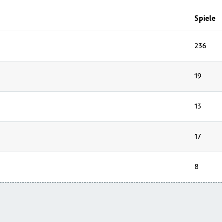
Spiele
236
19
13
17
8