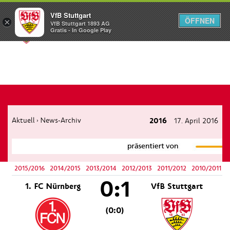
VfB Stuttgart
ÖFFNEN
×
VfB Stuttgart 1893 AG
Menü
Gratis - In Google Play
Aktuell
News-Archiv
2016
17. April 2016
›
2015/2016
2014/2015
2013/2014
2012/2013
2011/2012
2010/2011
0:1
1. FC Nürnberg
VfB Stuttgart
(0:0)