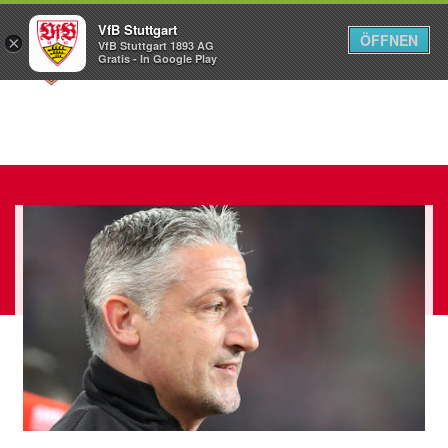
VfB Stuttgart
ÖFFNEN
×
VfB Stuttgart 1893 AG
Menü
Gratis - In Google Play