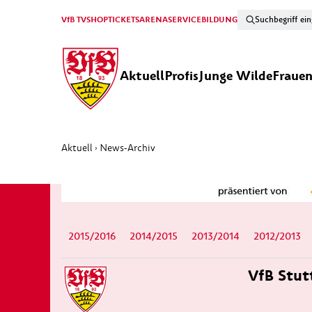
VfB TV
SHOP
TICKETS
ARENA
SERVICE
BILDUNG
Aktuell
Profis
Junge Wilde
Fraue
Aktuell
News-Archiv
›
2015/2016
2014/2015
2013/2014
2012/2013
VfB Stut