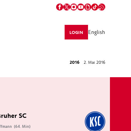
English
LOGIN
2016
2. Mai 2016
sruher SC
ffmann
(64. Min)