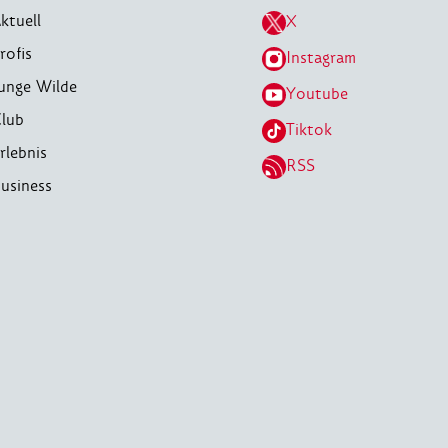
ktuell
X
rofis
Instagram
unge Wilde
Youtube
lub
Tiktok
rlebnis
RSS
usiness