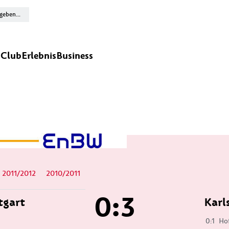
n
Club
Erlebnis
Business
2011/2012
2010/2011
0:3
tgart
Karl
0:1
Ho