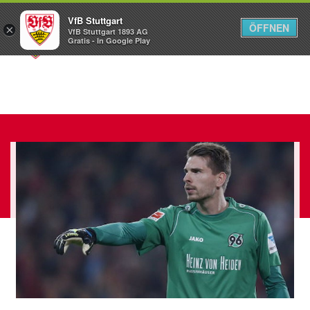
VfB Stuttgart
ÖFFNEN
×
VfB Stuttgart 1893 AG
Menü
Gratis - In Google Play