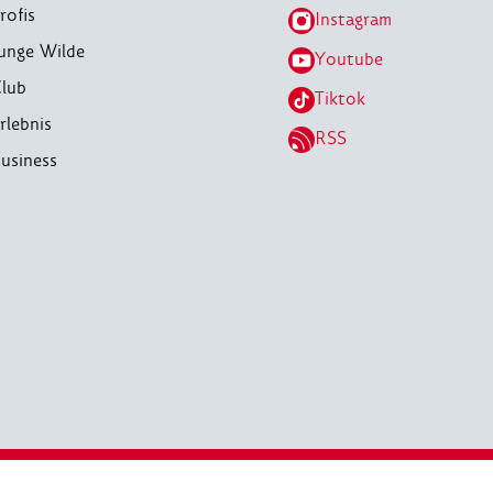
rofis
Instagram
unge Wilde
Youtube
lub
Tiktok
rlebnis
RSS
usiness