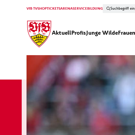
VfB TV
SHOP
TICKETS
ARENA
SERVICE
BILDUNG
Aktuell
Profis
Junge Wilde
Fraue