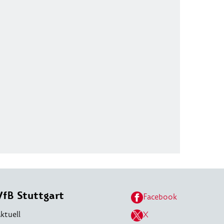
VfB Stuttgart
Facebook
ktuell
X