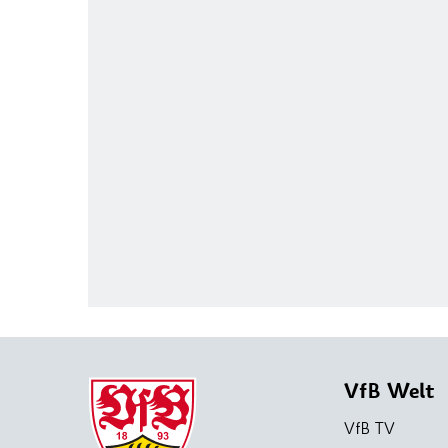
VfB Welt
VfB TV