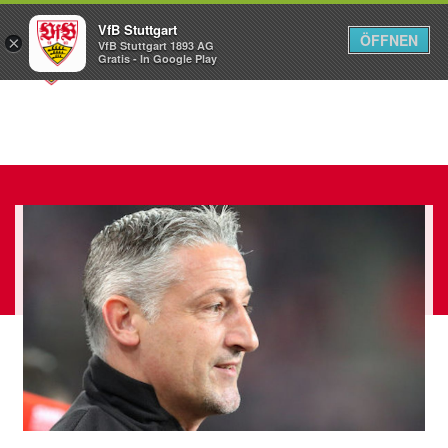
VfB Stuttgart
ÖFFNEN
×
VfB Stuttgart 1893 AG
Menü
Gratis - In Google Play