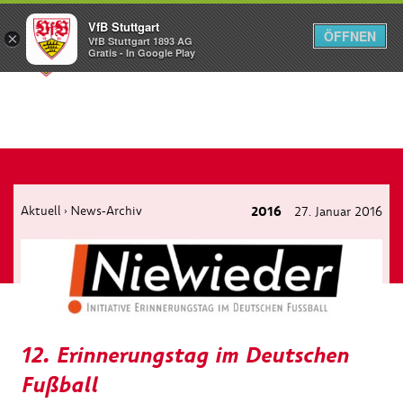
VfB Stuttgart
ÖFFNEN
×
VfB Stuttgart 1893 AG
Menü
Gratis - In Google Play
Aktuell
News-Archiv
2016
27. Januar 2016
›
12. Erinnerungstag im Deutschen
Fußball