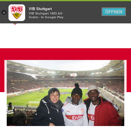
VfB Stuttgart
ÖFFNEN
×
VfB Stuttgart 1893 AG
Menü
Gratis - In Google Play